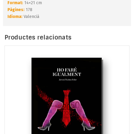
Format:
14×21 cm
Pàgines:
178
Idioma:
Valencià
Productes relacionats