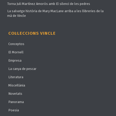
Torna Juli Martínez Amorós amb El silenci de les pedres
La salvatge història de Mary MacLane arriba a les llibreries de la
mà de Vincle
COL·LECCIONS VINCLE
Conceptos
El Mornell
Empresa
La canya de pescar
Literatura
Miscel·lània
Novetats
Panorama
Poesia