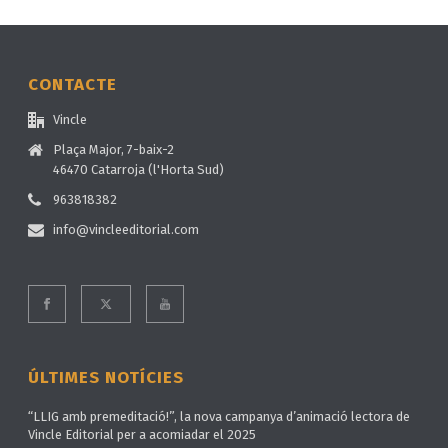
CONTACTE
Vincle
Plaça Major, 7-baix-2
46470 Catarroja (l'Horta Sud)
963818382
info@vincleeditorial.com
ÚLTIMES NOTÍCIES
“LLIG amb premeditació!”, la nova campanya d’animació lectora de
Vincle Editorial per a acomiadar el 2025