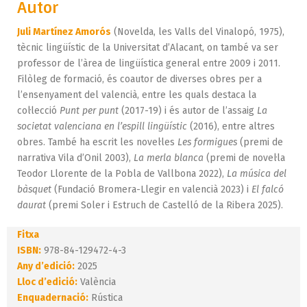
Autor
Juli Martínez Amorós
(Novelda, les Valls del Vinalopó, 1975),
tècnic lingüístic de la Universitat d’Alacant, on també va ser
professor de l’àrea de lingüística general entre 2009 i 2011.
Filòleg de formació, és coautor de diverses obres per a
l’ensenyament del valencià, entre les quals destaca la
col·lecció
Punt per punt
(2017-19) i és autor de l’assaig
La
societat valenciana en l’espill lingüístic
(2016), entre altres
obres. També ha escrit les novel·les
Les formigues
(premi de
narrativa Vila d’Onil 2003),
La merla blanca
(premi de novel·la
Teodor Llorente de la Pobla de Vallbona 2022),
La música del
bàsquet
(Fundació Bromera-Llegir en valencià 2023) i
El falcó
daurat
(premi Soler i Estruch de Castelló de la Ribera 2025).
Fitxa
ISBN:
978-84-129472-4-3
Any d’edició:
2025
Lloc d’edició:
València
Enquadernació:
Rústica