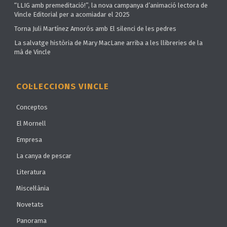
“LLIG amb premeditació!”, la nova campanya d’animació lectora de
Vincle Editorial per a acomiadar el 2025
Torna Juli Martínez Amorós amb El silenci de les pedres
La salvatge història de Mary MacLane arriba a les llibreries de la
mà de Vincle
COL·LECCIONS VINCLE
Conceptos
El Mornell
Empresa
La canya de pescar
Literatura
Miscel·lània
Novetats
Panorama