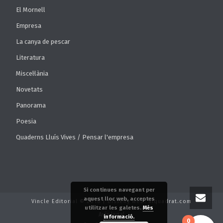
El Mornell
Empresa
La canya de pescar
Literatura
Miscel·lània
Novetats
Panorama
Poesia
Quaderns Lluís Vives / Pensar l'empresa
Si continues navegant per
aquest lloc web, acceptes
Vincle Editorial © 2018 | Disseny web: alquadrat.com
utilitzar les galetes.
Més
Avís legal
informació.
0