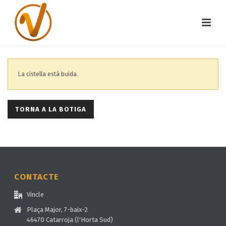
La cistella està buida.
TORNA A LA BOTIGA
CONTACTE
Vincle
Plaça Major, 7-baix-2
46470 Catarroja (l'Horta Sud)