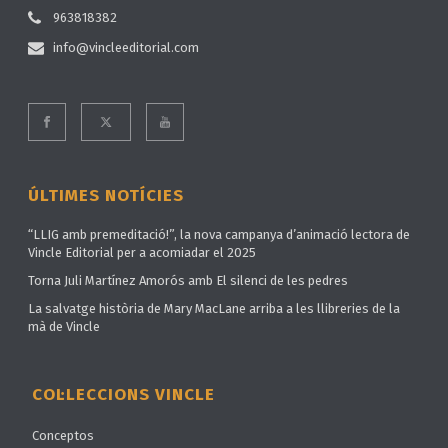
963818382
info@vincleeditorial.com
ÚLTIMES NOTÍCIES
“LLIG amb premeditació!”, la nova campanya d’animació lectora de
Vincle Editorial per a acomiadar el 2025
Torna Juli Martínez Amorós amb El silenci de les pedres
La salvatge història de Mary MacLane arriba a les llibreries de la
mà de Vincle
COL·LECCIONS VINCLE
Conceptos