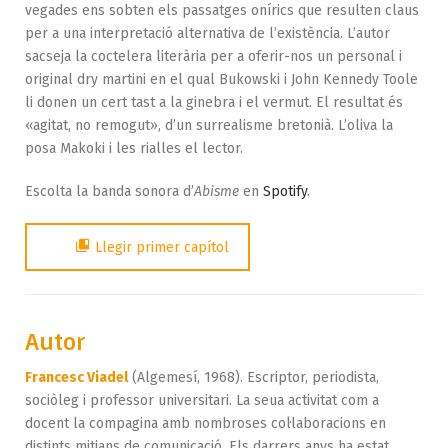
vegades ens sobten els passatges onírics que resulten claus
per a una interpretació alternativa de l’existència. L’autor
sacseja la coctelera literària per a oferir-nos un personal i
original dry martini en el qual Bukowski i John Kennedy Toole
li donen un cert tast a la ginebra i el vermut. El resultat és
«agitat, no remogut», d’un surrealisme bretonià. L’oliva la
posa Makoki i les rialles el lector.
Escolta la banda sonora d’
Abisme
en
Spotify
.
Llegir primer capítol
Autor
Francesc Viadel
(Algemesí, 1968). Escriptor, periodista,
sociòleg i professor universitari. La seua activitat com a
docent la compagina amb nombroses col·laboracions en
distints mitjans de comunicació. Els darrers anys ha estat