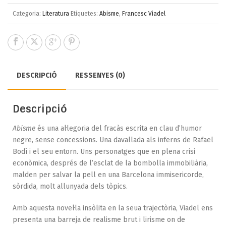
Categoria:
Literatura
Etiquetes:
Abisme
,
Francesc Viadel
DESCRIPCIÓ
RESSENYES (0)
Descripció
Abisme
és una al·legoria del fracàs escrita en clau d’humor
negre, sense concessions. Una davallada als inferns de Rafael
Bodí i el seu entorn. Uns personatges que en plena crisi
econòmica, després de l’esclat de la bombolla immobiliària,
malden per salvar la pell en una Barcelona immisericorde,
sòrdida, molt allunyada dels tòpics.
Amb aquesta novel·la insòlita en la seua trajectòria, Viadel ens
presenta una barreja de realisme brut i lirisme on de