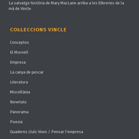
La salvatge història de Mary MacLane arriba a les llibreries de la
mà de Vincle
COL·LECCIONS VINCLE
Conceptos
El Mornell
Empresa
La canya de pescar
Literatura
Miscel·lània
Novetats
Panorama
Poesia
Quaderns Lluís Vives / Pensar l'empresa