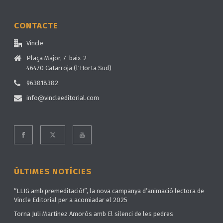
CONTACTE
Vincle
Plaça Major, 7-baix-2
46470 Catarroja (l'Horta Sud)
963818382
info@vincleeditorial.com
ÚLTIMES NOTÍCIES
“LLIG amb premeditació!”, la nova campanya d’animació lectora de
Vincle Editorial per a acomiadar el 2025
Torna Juli Martínez Amorós amb El silenci de les pedres