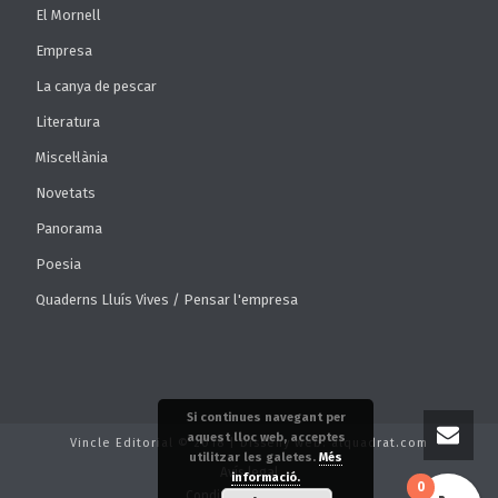
El Mornell
Empresa
La canya de pescar
Literatura
Miscel·lània
Novetats
Panorama
Poesia
Quaderns Lluís Vives / Pensar l'empresa
Si continues navegant per
aquest lloc web, acceptes
Vincle Editorial © 2018 | Disseny web: alquadrat.com
utilitzar les galetes.
Més
Avís legal
informació.
0
Condicions de venda