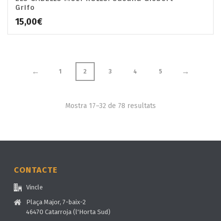
Grifo
15,00
€
←
→
1
2
3
4
5
Mostra 17–32 de 78 resultats
CONTACTE
Vincle
Plaça Major, 7-baix-2
46470 Catarroja (l'Horta Sud)