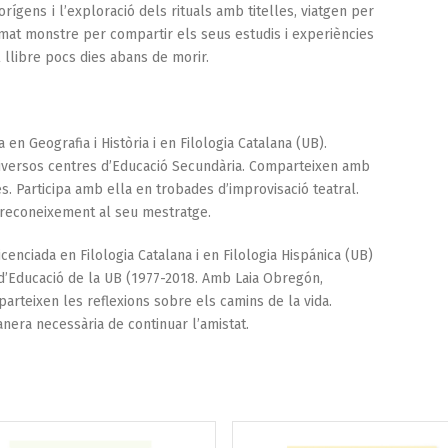
orígens i l’exploració dels rituals amb titelles, viatgen per
stimat monstre per compartir els seus estudis i experiències
 llibre pocs dies abans de morir.
 en Geografia i Història i en Filologia Catalana (UB).
 diversos centres d’Educació Secundària. Comparteixen amb
. Participa amb ella en trobades d’improvisació teatral.
e reconeixement al seu mestratge.
licenciada en Filologia Catalana i en Filologia Hispánica (UB)
t d’Educació de la UB (1977-2018. Amb Laia Obregón,
rteixen les reflexions sobre els camins de la vida.
nera necessària de continuar l’amistat.