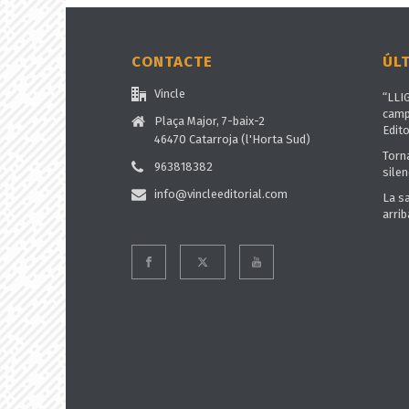
CONTACTE
ÚL
Vincle
“LLI
camp
Plaça Major, 7-baix-2
Edito
46470 Catarroja (l'Horta Sud)
Torn
963818382
silen
info@vincleeditorial.com
La s
arrib