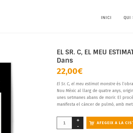
INICI
QUI
EL SR. C, EL MEU ESTIM
Dans
22,00
€
El Sr. C, el meu estimat monstre
és l’obra
Nou Mèxic al llarg de quatre anys, origi
unes setmanes abans de morir. El procés 
manifesta el càncer de pulmó, amb metàs
AFEGEIX A LA CI