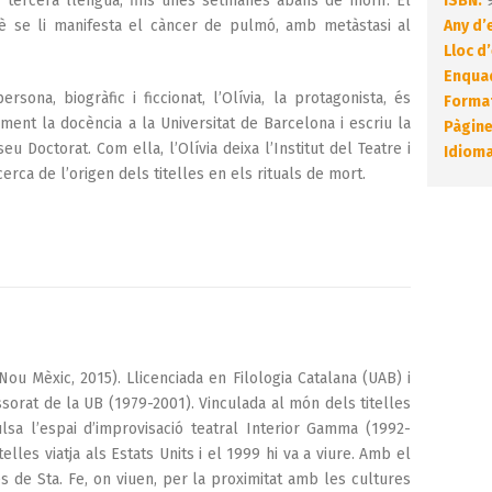
a tercera llengua, fins unes setmanes abans de morir. El
ISBN:
9
uè se li manifesta el càncer de pulmó, amb metàstasi al
Any d’
Lloc d’
Enqua
ona, biogràfic i ficcionat, l’Olívia, la protagonista, és
Forma
ment la docència a la Universitat de Barcelona i escriu la
Pàgine
eu Doctorat. Com ella, l’Olívia deixa l’Institut del Teatre i
Idioma
rca de l’origen dels titelles en els rituals de mort.
ou Mèxic, 2015). Llicenciada en Filologia Catalana (UAB) i
sorat de la UB (1979-2001). Vinculada al món dels titelles
lsa l’espai d’improvisació teatral Interior Gamma (1992-
elles viatja als Estats Units i el 1999 hi va a viure. Amb el
de Sta. Fe, on viuen, per la proximitat amb les cultures