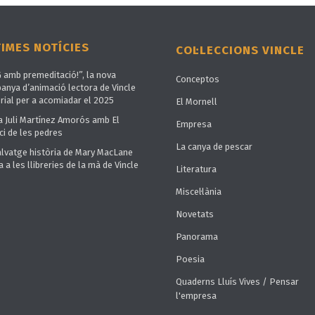
TIMES NOTÍCIES
COL·LECCIONS VINCLE
G amb premeditació!”, la nova
Conceptos
anya d’animació lectora de Vincle
rial per a acomiadar el 2025
El Mornell
a Juli Martínez Amorós amb El
Empresa
ci de les pedres
La canya de pescar
alvatge història de Mary MacLane
a a les llibreries de la mà de Vincle
Literatura
Miscel·lània
Novetats
Panorama
Poesia
Quaderns Lluís Vives / Pensar
l'empresa