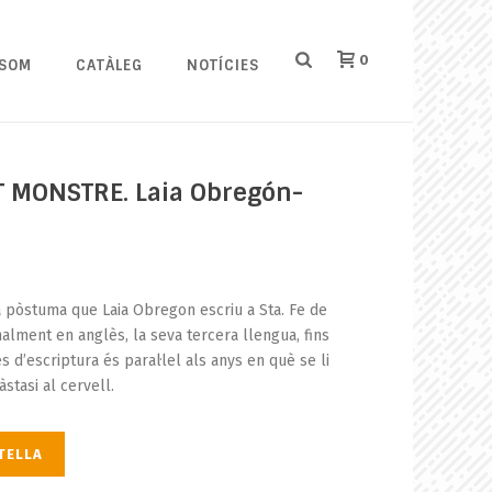
0
 SOM
CATÀLEG
NOTÍCIES
AT MONSTRE. Laia Obregón-
 pòstuma que Laia Obregon escriu a Sta. Fe de
nalment en anglès, la seva tercera llengua, fins
d’escriptura és paral·lel als anys en què se li
tasi al cervell.
STELLA