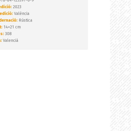
78-84-125397-6-9
edició:
2023
edició:
València
dernació:
Rústica
t:
14×21 cm
s:
308
:
Valencià