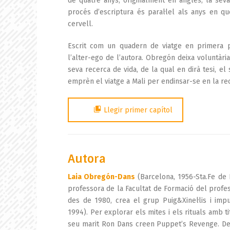
de quatre anys, originalment en anglès, la sev
procés d’escriptura és paral·lel als anys en q
cervell.
Escrit com un quadern de viatge en primera pers
l’alter-ego de l’autora. Obregón deixa voluntària
seva recerca de vida, de la qual en dirà tesi, el s
emprèn el viatge a Mali per endinsar-se en la rece
Llegir primer capítol
Autora
Laia Obregón-Dans
(Barcelona, 1956-Sta.Fe de N
professora de la Facultat de Formació del profes
des de 1980, crea el grup Puig&Xinel·lis i impu
1994). Per explorar els mites i els rituals amb tit
seu marit Ron Dans creen Puppet’s Revenge. Des 