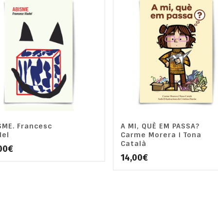
SME. Francesc
A MI, QUÈ EM PASSA?
del
Carme Morera i Tona
Català
00
€
14,00
€