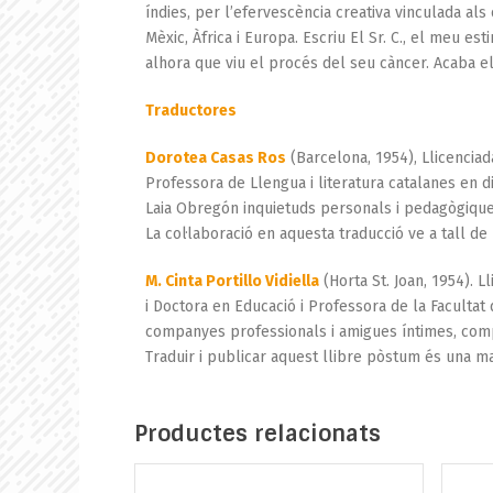
índies, per l’efervescència creativa vinculada als 
Mèxic, Àfrica i Europa. Escriu El Sr. C., el meu e
alhora que viu el procés del seu càncer. Acaba el
Traductores
Dorotea Casas Ros
(Barcelona, 1954), Llicenciada
Professora de Llengua i literatura catalanes en
Laia Obregón inquietuds personals i pedagògiques
La col·laboració en aquesta traducció ve a tall d
M. Cinta Portillo Vidiella
(Horta St. Joan, 1954). L
i Doctora en Educació i Professora de la Faculta
companyes professionals i amigues íntimes, compa
Traduir i publicar aquest llibre pòstum és una ma
Productes relacionats