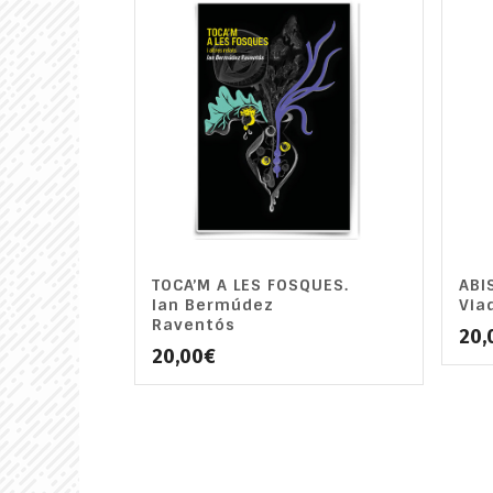
TOCA’M A LES FOSQUES.
ABI
Ian Bermúdez
Via
Raventós
20,
20,00
€