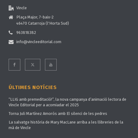
Vincle
Plaça Major, 7-baix-2
46470 Catarroja (l'Horta Sud)
963818382
info@vincleeditorial.com
ÚLTIMES NOTÍCIES
“LLIG amb premeditació!”, la nova campanya d’animació lectora de
Vincle Editorial per a acomiadar el 2025
Torna Juli Martínez Amorós amb El silenci de les pedres
La salvatge història de Mary MacLane arriba a les llibreries de la
mà de Vincle