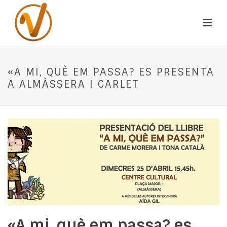
«A MI, QUÈ EM PASSA? ES PRESENTA
A ALMÀSSERA I CARLET
«A mi, què em passa? es