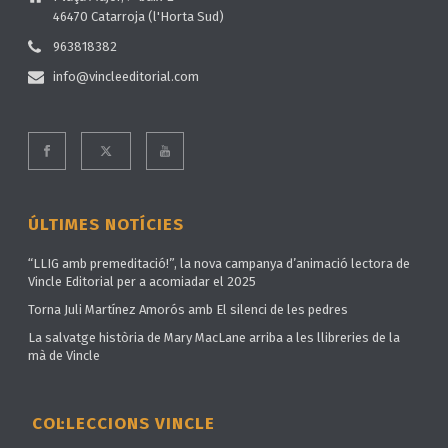
46470 Catarroja (l'Horta Sud)
963818382
info@vincleeditorial.com
ÚLTIMES NOTÍCIES
“LLIG amb premeditació!”, la nova campanya d’animació lectora de
Vincle Editorial per a acomiadar el 2025
Torna Juli Martínez Amorós amb El silenci de les pedres
La salvatge història de Mary MacLane arriba a les llibreries de la
mà de Vincle
COL·LECCIONS VINCLE