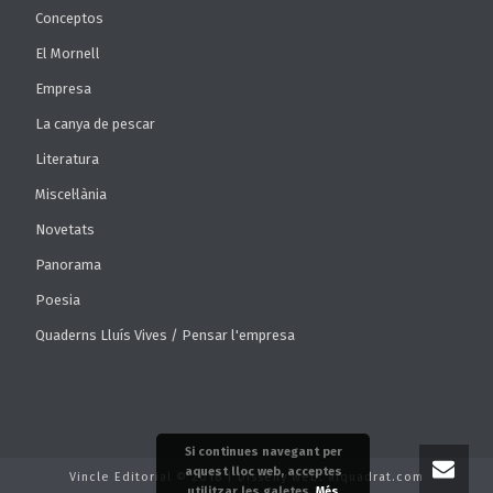
Conceptos
El Mornell
Empresa
La canya de pescar
Literatura
Miscel·lània
Novetats
Panorama
Poesia
Quaderns Lluís Vives / Pensar l'empresa
Si continues navegant per
aquest lloc web, acceptes
Vincle Editorial © 2018 | Disseny web: alquadrat.com
utilitzar les galetes.
Més