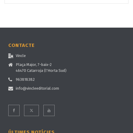
CONTACTE
Vincle
Plaça Major, 7-baix-2
46470 Catarroja (l'Horta Sud)
963818382
info@vincleeditorial.com
ÚLTIMES NOTÍCIES