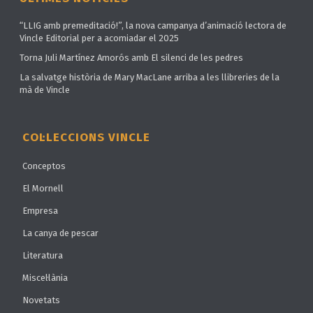
“LLIG amb premeditació!”, la nova campanya d’animació lectora de
Vincle Editorial per a acomiadar el 2025
Torna Juli Martínez Amorós amb El silenci de les pedres
La salvatge història de Mary MacLane arriba a les llibreries de la
mà de Vincle
COL·LECCIONS VINCLE
Conceptos
El Mornell
Empresa
La canya de pescar
Literatura
Miscel·lània
Novetats