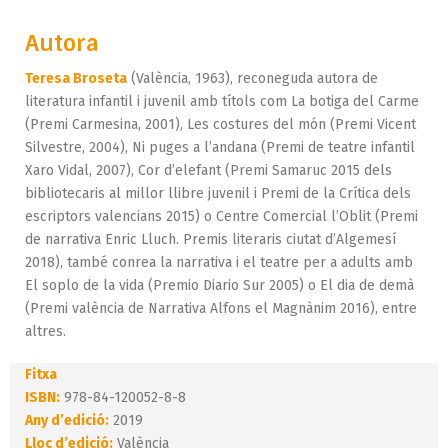
Autora
Teresa Broseta
(València, 1963), reconeguda autora de
literatura infantil i juvenil amb títols com La botiga del Carme
(Premi Carmesina, 2001), Les costures del món (Premi Vicent
Silvestre, 2004), Ni puges a l’andana (Premi de teatre infantil
Xaro Vidal, 2007), Cor d’elefant (Premi Samaruc 2015 dels
bibliotecaris al millor llibre juvenil i Premi de la Crítica dels
escriptors valencians 2015) o Centre Comercial l’Oblit (Premi
de narrativa Enric Lluch. Premis literaris ciutat d’Algemesí
2018), també conrea la narrativa i el teatre per a adults amb
El soplo de la vida (Premio Diario Sur 2005) o El dia de demà
(Premi valència de Narrativa Alfons el Magnànim 2016), entre
altres.
Fitxa
ISBN:
978-84-120052-8-8
Any d’edició:
2019
Lloc d’edició:
València