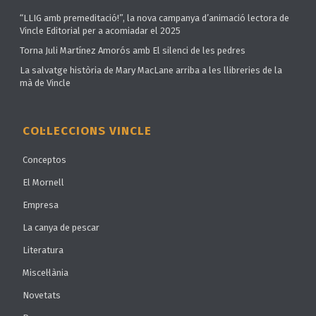
“LLIG amb premeditació!”, la nova campanya d’animació lectora de
Vincle Editorial per a acomiadar el 2025
Torna Juli Martínez Amorós amb El silenci de les pedres
La salvatge història de Mary MacLane arriba a les llibreries de la
mà de Vincle
COL·LECCIONS VINCLE
Conceptos
El Mornell
Empresa
La canya de pescar
Literatura
Miscel·lània
Novetats