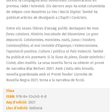
docent la compagina amb nombroses col·laboracions en
premsa, ràdio i televisió. Els darrers anys ha estat columnista
de mitjans com
Nosaltres La Veu
i
Nació Digital
. També ha
publicat articles de divulgació a
L’Espill
i
Caràcters
.
Entre els seues llibres d’assaig polític destaquen
No mos
fareu catalans. Història inacabada del blaverisme
;
La gran
depuració. Catalanistes, marxistes, nazis, jueus i traïdors
;
Catalanofòbia, el mal invisible d’Espanya
; i
Valencianisme,
l’aportació positiva. Cultura i política al País Valencià
. També
ha publicat els poemaris
Si la lluna és plena
,
Èxode salnitrós
i
Ciutat, dies insòlits
. La seua novel·la Terra va obtenir el premi
de narrativa Blai Bellver 2001. Amb
L’estiu dels brivalls
,
novel·la guardonada amb el Premi Teodor Llorente de
Novel·la Negra 2021, torna a la narrativa de ficció.
Fitxa
ISBN:
978-84-124245-0-8
Any d’edició:
2021
Lloc d’edició:
València