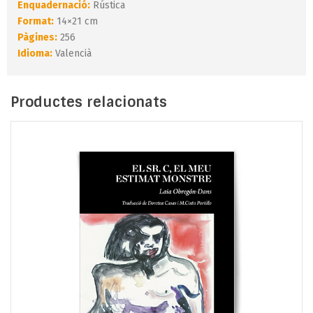
Enquadernació:
Rústica
Format:
14×21 cm
Pàgines:
256
Idioma:
Valencià
Productes relacionats