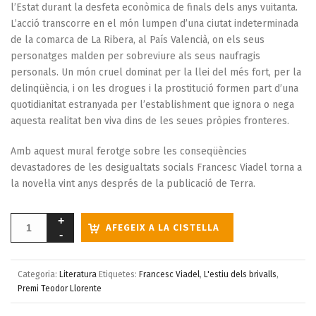
l’Estat durant la desfeta econòmica de finals dels anys vuitanta.
L’acció transcorre en el món lumpen d’una ciutat indeterminada
de la comarca de La Ribera, al País Valencià, on els seus
personatges malden per sobreviure als seus naufragis
personals. Un món cruel dominat per la llei del més fort, per la
delinqüència, i on les drogues i la prostitució formen part d’una
quotidianitat estranyada per l’establishment que ignora o nega
aquesta realitat ben viva dins de les seues pròpies fronteres.
Amb aquest mural ferotge sobre les conseqüències
devastadores de les desigualtats socials Francesc Viadel torna a
la novel·la vint anys després de la publicació de Terra.
AFEGEIX A LA CISTELLA
Categoria:
Literatura
Etiquetes:
Francesc Viadel
,
L'estiu dels brivalls
,
Premi Teodor Llorente