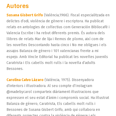
Autores
Susana Gisbert Grifo
(València,1966). Fiscal especialitzada en
delictes d’odi, violència de gènere i escriptora. Ha publicat
relats en antologies de col·lectius com Generación Bibliocafé i
Valencia Escribe i ha rebut diferents premis. És autora dels
llibres de relats Mar de lija i Remos de plomo, així com de
les novel·les Descontando hasta cinco i No me obligues i els
assajos Balanza de género i 101 valencianas frente a mi
espejo. Amb Vincle Editorial ha publicat les novel·les juvenils
Caratrista i Els cabells molt rulls i la novel·la d’adults
Bessones.
Carolina Calvo Lázaro
(València, 1975). Dissenyadora
d’interiors i il·lustradora. Al seu compte d’Instagram
@madebycarol comparteix diàriament il·lustracions que
expressen el seu estat d’ànim i compromís social. Ha il·lustrat
Balanza de género, Caratrista, Els cabells molt rulls i
Bessones de Susana Gisbert Grifo, amb qui col·labora en
diferents projectes contra la violència de gènere i els