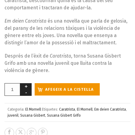
Caratrista, descobriran quina és la causa del seu
comportament i tractaran de ajudar-la.
Em deien Caratrista
és una novel·la que parla de gelosia,
del parany de les relacions tòxiques i la violència de
gènere entre els joves. Una novel·la que ensenya a
distingir l’amor de la possessió i el maltractament.
Després de l’èxit de
Caratrista
, torna Susana Gisbert
Grifo amb una novel·la juvenil que lluita contra la
violència de gènere.
AFEGEIX A LA CISTELLA
Categoria:
El Mornell
Etiquetes:
Caratrista
,
El Mornell
,
Em deien Caratrista
,
juvenil
,
Susana Gisbert
,
Susana Gisbert Grifo