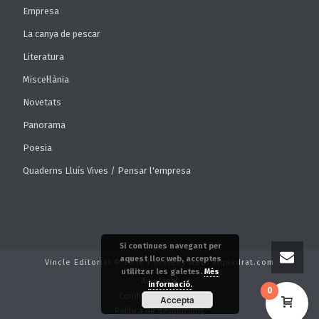
Empresa
La canya de pescar
Literatura
Miscel·lània
Novetats
Panorama
Poesia
Quaderns Lluís Vives / Pensar l'empresa
Si continues navegant per
aquest lloc web, acceptes
Vincle Editorial © 2018 | Disseny web: alquadrat.com
utilitzar les galetes.
Més
Avís legal
informació.
0
Condicions de venda
Accepta
Política de devolucions