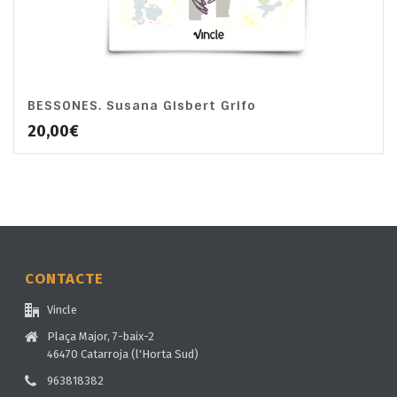
BESSONES. Susana Gisbert Grifo
20,00
€
CONTACTE
Vincle
Plaça Major, 7-baix-2
46470 Catarroja (l'Horta Sud)
963818382