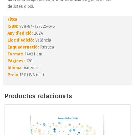
delictes d’odi.
Fitxa
ISBN:
978-84-127725-5-5
Any d’edició:
2024
Lloc d’edició:
València
Enquadernació:
Rústica
Format:
14×21 cm
Pàgines:
128
Idioma:
Valencià
Preu:
15€ (IVA inc.)
Productes relacionats