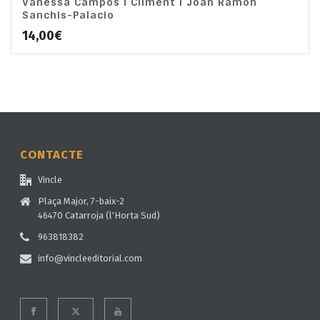
Vanessa Campos i Climent i Joan Ramon
Sanchis-Palacio
14,00
€
CONTACTE
Vincle
Plaça Major, 7-baix-2
46470 Catarroja (l'Horta Sud)
963818382
info@vincleeditorial.com