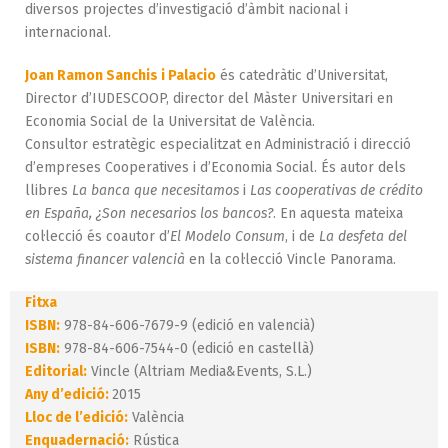
diversos projectes d’investigació d’àmbit nacional i
internacional.
Joan Ramon Sanchis i Palacio
és catedràtic d’Universitat,
Director d’IUDESCOOP, director del Màster Universitari en
Economia Social de la Universitat de València.
Consultor estratègic especialitzat en Administració i direcció
d’empreses Cooperatives i d’Economia Social. És autor dels
llibres
La banca que necesitamos
i
Las cooperativas de crédito
en España, ¿Son necesarios los bancos?
. En aquesta mateixa
col·lecció és coautor d’
El Modelo Consum
, i de
La desfeta del
sistema financer valencià
en la col·lecció Vincle Panorama.
Fitxa
ISBN:
978-84-606-7679-9 (edició en valencià)
ISBN:
978-84-606-7544-0 (edició en castellà)
Editorial:
Vincle (Altriam Media&Events, S.L.)
Any d’edició:
2015
Lloc de l’edició:
València
Enquadernació:
Rústica