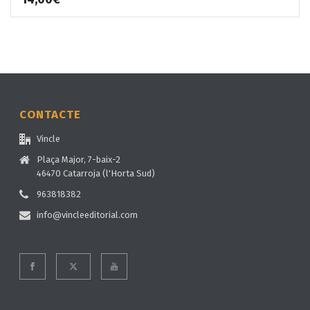
CONTACTE
Vincle
Plaça Major, 7-baix-2
46470 Catarroja (l'Horta Sud)
963818382
info@vincleeditorial.com