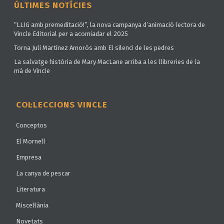
ÚLTIMES NOTÍCIES
“LLIG amb premeditació!”, la nova campanya d’animació lectora de
Vincle Editorial per a acomiadar el 2025
Torna Juli Martínez Amorós amb El silenci de les pedres
La salvatge història de Mary MacLane arriba a les llibreries de la
mà de Vincle
COL·LECCIONS VINCLE
Conceptos
El Mornell
Empresa
La canya de pescar
Literatura
Miscel·lània
Novetats