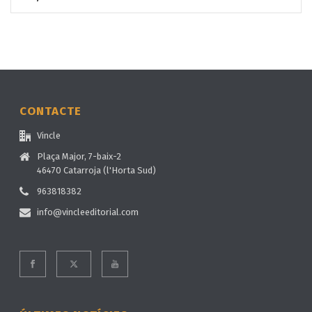
CONTACTE
Vincle
Plaça Major, 7-baix-2
46470 Catarroja (l'Horta Sud)
963818382
info@vincleeditorial.com