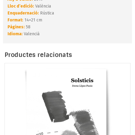
Lloc d’edició:
València
Enquadernació:
Rústica
Format:
14×21 cm
Pàgines:
58
Idioma:
Valencià
Productes relacionats