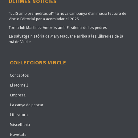
ÚLTIMES NOTÍCIES
“LLIG amb premeditació!”, la nova campanya d’animació lectora de
Vincle Editorial per a acomiadar el 2025
Torna Juli Martínez Amorós amb El silenci de les pedres
La salvatge història de Mary MacLane arriba a les llibreries de la
mà de Vincle
COL·LECCIONS VINCLE
Conceptos
El Mornell
Empresa
La canya de pescar
Literatura
Miscel·lània
Novetats