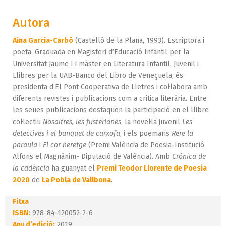
Autora
Aina Garcia-Carbó
(Castelló de la Plana, 1993). Escriptora i
poeta. Graduada en Magisteri d’Educació Infantil per la
Universitat Jaume I i màster en Literatura Infantil, Juvenil i
Llibres per la UAB-Banco del Libro de Veneçuela, és
presidenta d’El Pont Cooperativa de Lletres i col·labora amb
diferents revistes i publicacions com a critica literària. Entre
les seues publicacions destaquen la participació en el llibre
col·lectiu
Nosaltres, les fusterianes
, la novel·la juvenil
Les
detectives i el banquet de carxofa
, i els poemaris
Rere la
paraula
i
El cor heretge
(Premi València de Poesia-Institució
Alfons el Magnànim- Diputació de València). Amb
Crònica de
la cadència
ha guanyat el
Premi Teodor Llorente de Poesia
2020
de
La Pobla de Vallbona
.
Fitxa
ISBN:
978-84-120052-2-6
Any d’edició:
2019