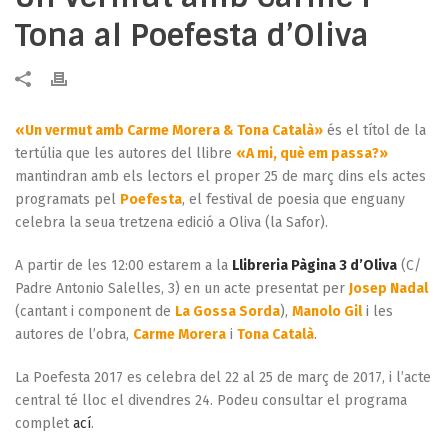
Tona al Poefesta d’Oliva
«Un vermut amb Carme Morera & Tona Català»
és el títol de la
tertúlia que les autores del llibre
«A mi, què em passa?»
mantindran amb els lectors el proper 25 de març dins els actes
programats pel
Poefesta
, el festival de poesia que enguany
celebra la seua tretzena edició a Oliva (la Safor).
A partir de les 12:00 estarem a la
Llibreria Pàgina 3 d’Oliva
(C/
Padre Antonio Salelles, 3) en un acte presentat per
Josep Nadal
(cantant i component de
La Gossa Sorda
),
Manolo Gil
i les
autores de l’obra,
Carme Morera
i
Tona Català
.
La Poefesta 2017 es celebra del 22 al 25 de març de 2017, i l’acte
central té lloc el divendres 24. Podeu consultar el programa
complet
ací
.