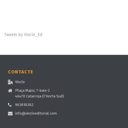
Tweets by Vincle_Ed
CONTACTE
Vincle
Plaça Major, 7-baix-2
46470 Catarroja (l'Horta Sud)
963818382
info@vincleeditorial.com