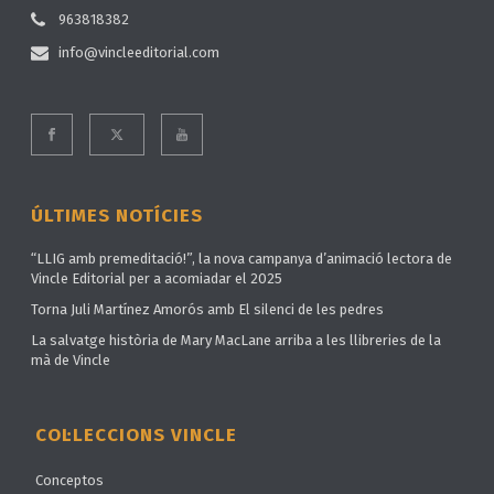
963818382
info@vincleeditorial.com
ÚLTIMES NOTÍCIES
“LLIG amb premeditació!”, la nova campanya d’animació lectora de
Vincle Editorial per a acomiadar el 2025
Torna Juli Martínez Amorós amb El silenci de les pedres
La salvatge història de Mary MacLane arriba a les llibreries de la
mà de Vincle
COL·LECCIONS VINCLE
Conceptos