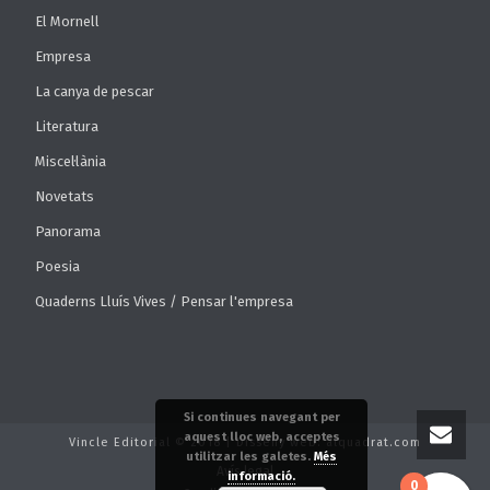
El Mornell
Empresa
La canya de pescar
Literatura
Miscel·lània
Novetats
Panorama
Poesia
Quaderns Lluís Vives / Pensar l'empresa
Si continues navegant per
aquest lloc web, acceptes
Vincle Editorial © 2018 | Disseny web: alquadrat.com
utilitzar les galetes.
Més
Avís legal
informació.
0