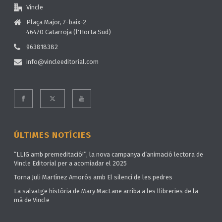
Vincle
Plaça Major, 7-baix-2
46470 Catarroja (l'Horta Sud)
963818382
info@vincleeditorial.com
ÚLTIMES NOTÍCIES
“LLIG amb premeditació!”, la nova campanya d’animació lectora de
Vincle Editorial per a acomiadar el 2025
Torna Juli Martínez Amorós amb El silenci de les pedres
La salvatge història de Mary MacLane arriba a les llibreries de la
mà de Vincle