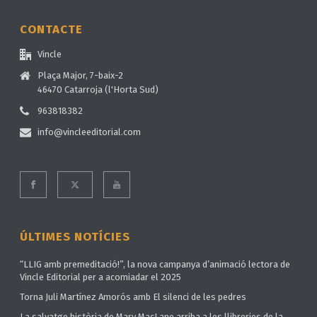
CONTACTE
Vincle
Plaça Major, 7-baix-2
46470 Catarroja (l'Horta Sud)
963818382
info@vincleeditorial.com
ÚLTIMES NOTÍCIES
“LLIG amb premeditació!”, la nova campanya d’animació lectora de
Vincle Editorial per a acomiadar el 2025
Torna Juli Martínez Amorós amb El silenci de les pedres
La salvatge història de Mary MacLane arriba a les llibreries de la