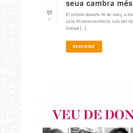
seua cambra més
El pròxim dimarts 16 de març, a les 
0
cicle #ConversesVincle, Luís del R
Granya [...]
READ MORE