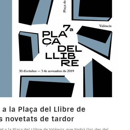
a la Plaça del Llibre de
s novetats de tardor
nt a la Plaça del Llibre de València, que tindrà lloc des del