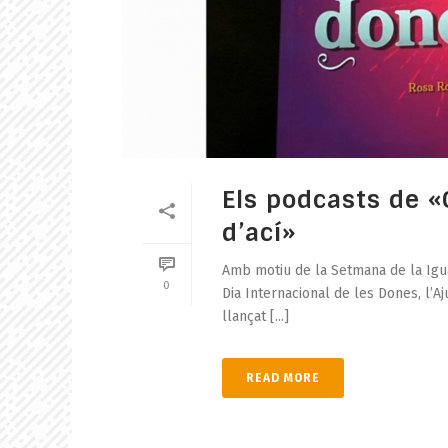
Els podcasts de 
d’ací»
Amb motiu de la Setmana de la Igua
0
Dia Internacional de les Dones, l’A
llançat [...]
READ MORE