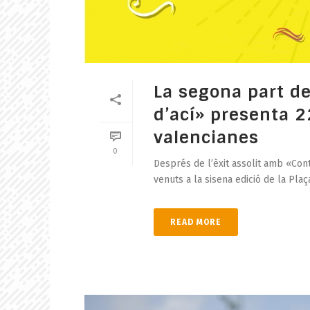
La segona part d
d’ací» presenta 2
valencianes
0
Després de l’èxit assolit amb «Con
venuts a la sisena edició de la Plaça
READ MORE