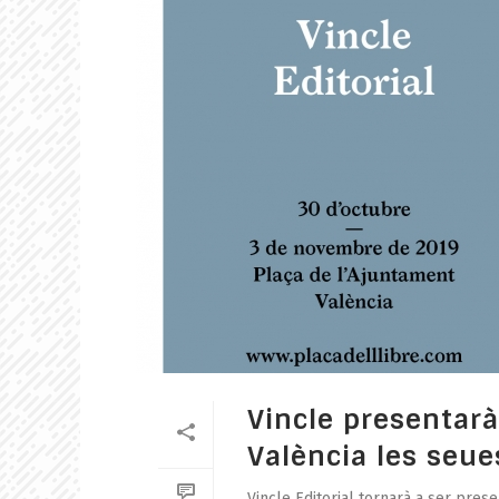
Vincle presentarà 
València les seue
Vincle Editorial tornarà a ser prese