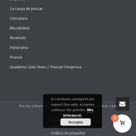
La canya de pescar
Literatura
Miscel·lània
Novetats
Panorama
Poesia
Quaderns Lluís Vives / Pensar l'empresa
Si continues navegant per
aquest lloc web, acceptes
Vincle Editorial © 2018 | Disseny web: alquadrat.com
utilitzar les galetes.
Més
Avís legal
informació.
0
Condicions de venda
Accepta
Política de devolucions
Política de privacitat