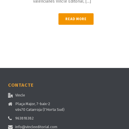
valencianes Vincle Editorial, [...]
READ MORE
CONTACTE
Vincle
Plaça Major, 7-baix-2
46470 Catarroja (l'Horta Sud)
963818382
info@vincleeditorial.com