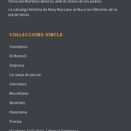
Torna Juli Martínez Amorós amb El silenci de les pedres
La salvatge història de Mary MacLane arriba a les llibreries de la
mà de Vincle
COL·LECCIONS VINCLE
Conceptos
El Mornell
Empresa
La canya de pescar
Literatura
Miscel·lània
Novetats
Panorama
Poesia
Quaderns Lluís Vives / Pensar l'empresa