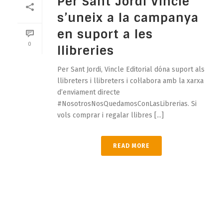
Per Sant Jordi Vincle
s’uneix a la campanya
en suport a les
0
llibreries
Per Sant Jordi, Vincle Editorial dóna suport als
llibreters i llibreters i col·labora amb la xarxa
d’enviament directe
#NosotrosNosQuedamosConLasLibrerias. Si
vols comprar i regalar llibres [...]
READ MORE