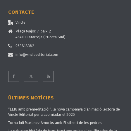
CONTACTE
Vincle
Plaça Major, 7-baix-2
46470 Catarroja (l'Horta Sud)
963818382
info@vincleeditorial.com
ÚLTIMES NOTÍCIES
“LLIG amb premeditació!”, la nova campanya d’animació lectora de
Vincle Editorial per a acomiadar el 2025
Torna Juli Martínez Amorós amb El silenci de les pedres
La salvatge història de Mary MacLane arriba a les llibreries de la