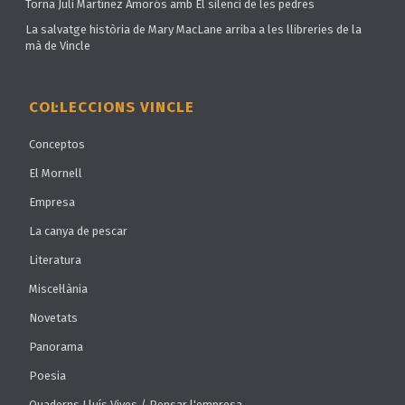
Torna Juli Martínez Amorós amb El silenci de les pedres
La salvatge història de Mary MacLane arriba a les llibreries de la
mà de Vincle
COL·LECCIONS VINCLE
Conceptos
El Mornell
Empresa
La canya de pescar
Literatura
Miscel·lània
Novetats
Panorama
Poesia
Quaderns Lluís Vives / Pensar l'empresa