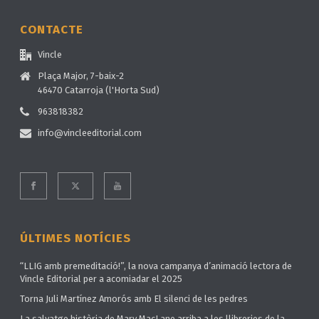
CONTACTE
Vincle
Plaça Major, 7-baix-2
46470 Catarroja (l'Horta Sud)
963818382
info@vincleeditorial.com
ÚLTIMES NOTÍCIES
“LLIG amb premeditació!”, la nova campanya d’animació lectora de
Vincle Editorial per a acomiadar el 2025
Torna Juli Martínez Amorós amb El silenci de les pedres
La salvatge història de Mary MacLane arriba a les llibreries de la