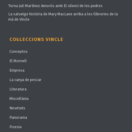
Torna Juli Martínez Amorós amb El silenci de les pedres
La salvatge història de Mary MacLane arriba a les llibreries de la
mà de Vincle
COL·LECCIONS VINCLE
Conceptos
El Mornell
Empresa
La canya de pescar
Literatura
Miscel·lània
Novetats
Panorama
Poesia