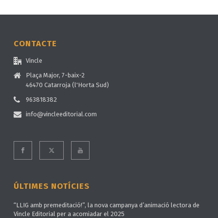
CONTACTE
Vincle
Plaça Major, 7-baix-2
46470 Catarroja (l'Horta Sud)
963818382
info@vincleeditorial.com
ÚLTIMES NOTÍCIES
“LLIG amb premeditació!”, la nova campanya d’animació lectora de
Vincle Editorial per a acomiadar el 2025