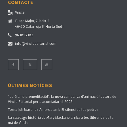
CONTACTE
Vincle
Plaça Major, 7-baix-2
46470 Catarroja (l'Horta Sud)
963818382
info@vincleeditorial.com
ÚLTIMES NOTÍCIES
“LLIG amb premeditació!”, la nova campanya d’animació lectora de
Vincle Editorial per a acomiadar el 2025
Torna Juli Martínez Amorós amb El silenci de les pedres
La salvatge història de Mary MacLane arriba a les llibreries de la
mà de Vincle