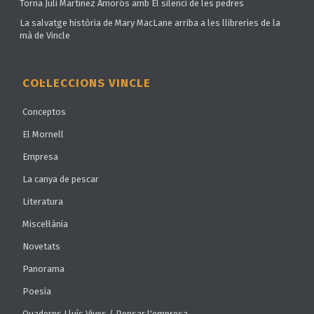
Torna Juli Martínez Amorós amb El silenci de les pedres
La salvatge història de Mary MacLane arriba a les llibreries de la
mà de Vincle
COL·LECCIONS VINCLE
Conceptos
El Mornell
Empresa
La canya de pescar
Literatura
Miscel·lània
Novetats
Panorama
Poesia
Quaderns Lluís Vives / Pensar l'empresa