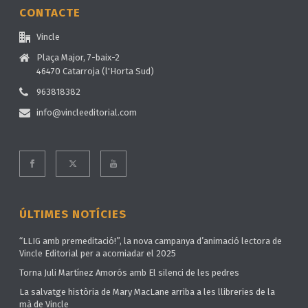
CONTACTE
Vincle
Plaça Major, 7-baix-2
46470 Catarroja (l'Horta Sud)
963818382
info@vincleeditorial.com
ÚLTIMES NOTÍCIES
“LLIG amb premeditació!”, la nova campanya d’animació lectora de
Vincle Editorial per a acomiadar el 2025
Torna Juli Martínez Amorós amb El silenci de les pedres
La salvatge història de Mary MacLane arriba a les llibreries de la
mà de Vincle