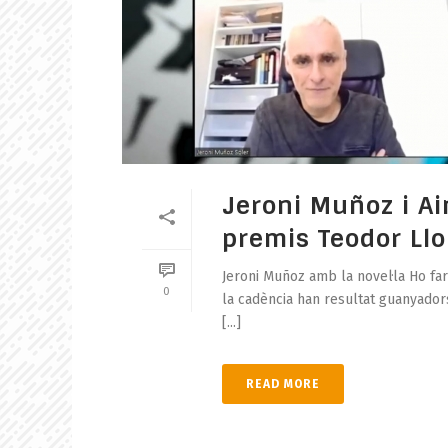
Jeroni Muñoz i A
premis Teodor Ll
Jeroni Muñoz amb la novel·la Ho fa
0
la cadència han resultat guanyador
[...]
READ MORE