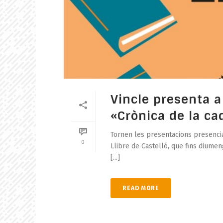
Vincle presenta a 
«Crònica de la cad
Tornen les presentacions presencial
0
Llibre de Castelló, que fins diumen
[...]
READ MORE