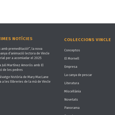
TIMES NOTÍCIES
COL·LECCIONS VINCLE
G amb premeditació!”, la nova
Conceptos
anya d’animació lectora de Vincle
rial per a acomiadar el 2025
El Mornell
a Juli Martínez Amorós amb El
Empresa
ci de les pedres
La canya de pescar
alvatge història de Mary MacLane
a a les llibreries de la mà de Vincle
Literatura
Miscel·lània
Novetats
Panorama