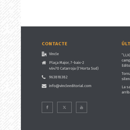
CONTACTE
ÚL
Vincle
“LLI
camp
Plaça Major, 7-baix-2
Edito
46470 Catarroja (l'Horta Sud)
Torn
963818382
silen
info@vincleeditorial.com
La s
arrib