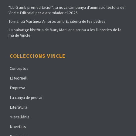
“LLIG amb premeditació!”, la nova campanya d’animació lectora de
Vincle Editorial per a acomiadar el 2025
Torna Juli Martínez Amorós amb El silenci de les pedres
La salvatge història de Mary MacLane arriba a les llibreries de la
mà de Vincle
COL·LECCIONS VINCLE
Conceptos
El Mornell
Empresa
La canya de pescar
Literatura
Miscel·lània
Novetats