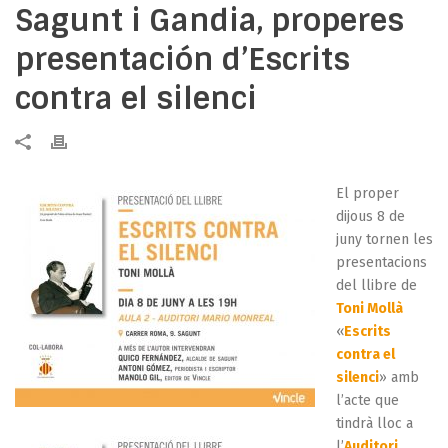
Sagunt i Gandia, properes
presentación d’Escrits
contra el silenci
El proper
dijous 8 de
juny tornen les
presentacions
del llibre de
Toni Mollà
«
Escrits
contra el
silenci
» amb
l’acte que
tindrà lloc a
l’
Auditori