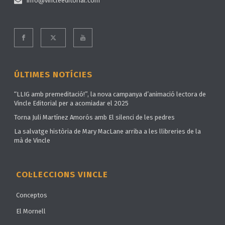
info@vincleeditorial.com
ÚLTIMES NOTÍCIES
“LLIG amb premeditació!”, la nova campanya d’animació lectora de
Vincle Editorial per a acomiadar el 2025
Torna Juli Martínez Amorós amb El silenci de les pedres
La salvatge història de Mary MacLane arriba a les llibreries de la
mà de Vincle
COL·LECCIONS VINCLE
Conceptos
El Mornell