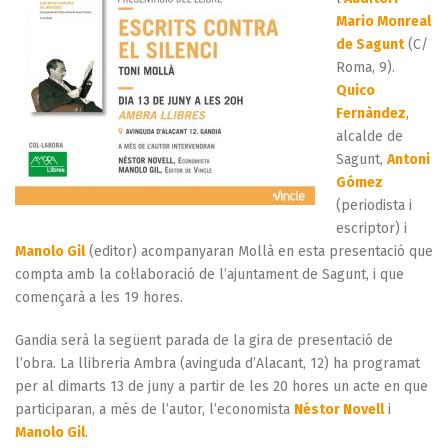
Mario Monreal
de Sagunt
(C/
Roma, 9).
Quico
Fernàndez
,
alcalde de
Sagunt,
Antoni
Gómez
(periodista i
escriptor) i
Manolo Gil
(editor) acompanyaran Mollà en esta presentació que
compta amb la col·laboració de l’ajuntament de Sagunt, i que
començarà a les 19 hores.
Gandia serà la següent parada de la gira de presentació de
l’obra. La llibreria Ambra (avinguda d’Alacant, 12) ha programat
per al dimarts 13 de juny a partir de les 20 hores un acte en que
participaran, a més de l’autor, l’economista
Néstor Novell
i
Manolo Gil
.