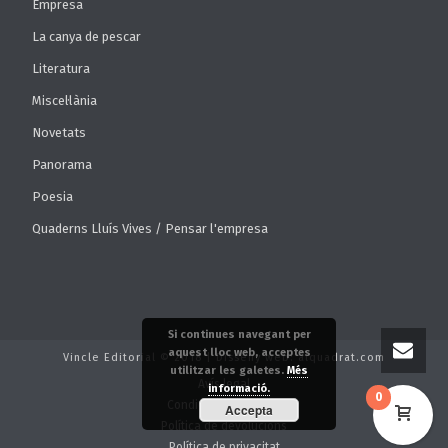
Empresa
La canya de pescar
Literatura
Miscel·lània
Novetats
Panorama
Poesia
Quaderns Lluís Vives / Pensar l'empresa
Si continues navegant per
aquest lloc web, acceptes
Vincle Editorial © 2018 | Disseny web: alquadrat.com
utilitzar les galetes.
Més
Avís legal
informació.
0
Condicions de venda
Accepta
Política de devolucions
Política de privacitat