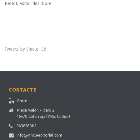
Bellot, editor del llibre.
Tweets by Vincle_Ed
CONTACTE
Vincle
Plaça Major, 7-baix-2
46470 Catarroja (l'Horta Sud)
963818382
info@vincleeditorial.com