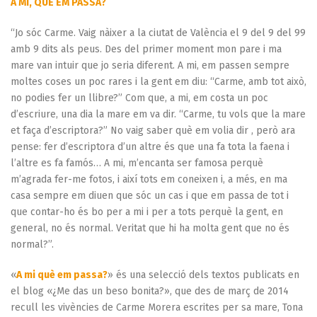
A MI, QUÈ EM PASSA?
“Jo sóc Carme. Vaig nàixer a la ciutat de València el 9 del 9 del 99
amb 9 dits als peus. Des del primer moment mon pare i ma
mare van intuir que jo seria diferent. A mi, em passen sempre
moltes coses un poc rares i la gent em diu: “Carme, amb tot això,
no podies fer un llibre?” Com que, a mi, em costa un poc
d’escriure, una dia la mare em va dir. “Carme, tu vols que la mare
et faça d’escriptora?” No vaig saber què em volia dir , però ara
pense: fer d’escriptora d’un altre és que una fa tota la faena i
l’altre es fa famós… A mi, m’encanta ser famosa perquè
m’agrada fer-me fotos, i així tots em coneixen i, a més, en ma
casa sempre em diuen que sóc un cas i que em passa de tot i
que contar-ho és bo per a mi i per a tots perquè la gent, en
general, no és normal. Veritat que hi ha molta gent que no és
normal?”.
«
A mi què em passa?
» és una selecció dels textos publicats en
el blog «¿Me das un beso bonita?», que des de març de 2014
recull les vivències de Carme Morera escrites per sa mare, Tona