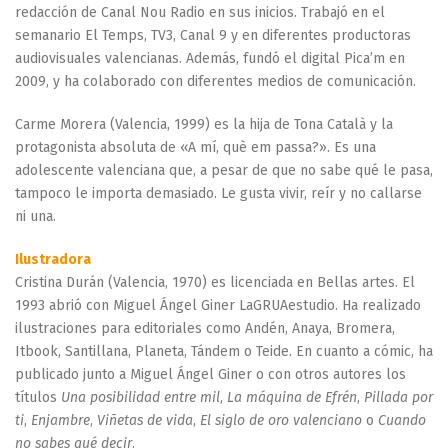
redacción de Canal Nou Radio en sus inicios. Trabajó en el
semanario El Temps, TV3, Canal 9 y en diferentes productoras
audiovisuales valencianas. Además, fundó el digital Pica’m en
2009, y ha colaborado con diferentes medios de comunicación.
Carme Morera (Valencia, 1999) es la hija de Tona Català y la
protagonista absoluta de «A mí, què em passa?». Es una
adolescente valenciana que, a pesar de que no sabe qué le pasa,
tampoco le importa demasiado. Le gusta vivir, reír y no callarse
ni una.
Ilustradora
Cristina Durán (Valencia, 1970) es licenciada en Bellas artes. El
1993 abrió con Miguel Ángel Giner LaGRUAestudio. Ha realizado
ilustraciones para editoriales como Andén, Anaya, Bromera,
Itbook, Santillana, Planeta, Tándem o Teide. En cuanto a cómic, ha
publicado junto a Miguel Ángel Giner o con otros autores los
títulos
Una posibilidad entre mil
,
La máquina de Efrén
,
Pillada por
ti
,
Enjambre
,
Viñetas de vida
,
El siglo de oro valenciano
o
Cuando
no sabes qué decir
.