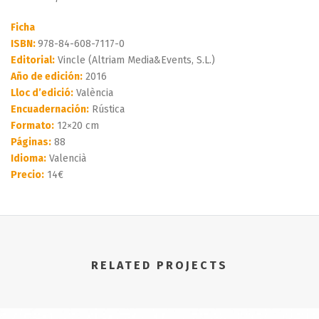
Ficha
ISBN:
978-84-608-7117-0
Editorial:
Vincle (Altriam Media&Events, S.L.)
Año de edición:
2016
Lloc d’edició:
València
Encuadernación:
Rústica
Formato:
12×20 cm
Páginas:
88
Idioma:
Valencià
Precio:
14€
RELATED PROJECTS