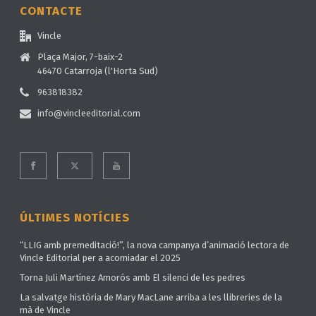
CONTACTE
Vincle
Plaça Major, 7-baix-2
46470 Catarroja (l'Horta Sud)
963818382
info@vincleeditorial.com
ÚLTIMES NOTÍCIES
“LLIG amb premeditació!”, la nova campanya d’animació lectora de
Vincle Editorial per a acomiadar el 2025
Torna Juli Martínez Amorós amb El silenci de les pedres
La salvatge història de Mary MacLane arriba a les llibreries de la
mà de Vincle