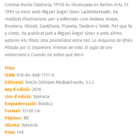
Cristina Durán (València, 1970) és llicenciada en Belles Arts. El
1993 va obrir amb Miguel Ángel Giner LaGRUAestudio. Ha
realitzat il·lustracions per a editorials com Andana, Anaya,
Bromera, Itbook, Santillana, Planeta, Tàndem o Teide. Pel que fa
a còmic, ha publicat junt a Miguel Ángel Giner o amb altres
autores els títols
Una posibilidad entre mil
,
La máquina de Efrén
,
Pillada por ti
,
Enjambre
,
Viñetas de vida
,
El siglo de oro
valenciano
o
Cuando no sabes qué decir
.
Fitxa
ISBN:
978-84-608-7117-0
Editorial:
Vincle (Altriam Media&Events, S.L.)
Any d’edició:
2016
Lloc d’edició:
València
Enquadernació:
Rústica
Format:
12×20 cm
Pàgines:
88
Idioma:
Valencià
Preu:
14€