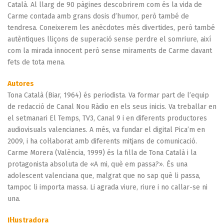
Català. Al llarg de 90 pàgines descobrirem com és la vida de
Carme contada amb grans dosis d’humor, però també de
tendresa. Coneixerem les anècdotes més divertides, però també
autèntiques lliçons de superació sense perdre el somriure, així
com la mirada innocent però sense miraments de Carme davant
fets de tota mena.
Autores
Tona Català (Biar, 1964) és periodista. Va formar part de l’equip
de redacció de Canal Nou Ràdio en els seus inicis. Va treballar en
el setmanari El Temps, TV3, Canal 9 i en diferents productores
audiovisuals valencianes. A més, va fundar el digital Pica’m en
2009, i ha col·laborat amb diferents mitjans de comunicació.
Carme Morera (València, 1999) és la filla de Tona Català i la
protagonista absoluta de «A mi, què em passa?». És una
adolescent valenciana que, malgrat que no sap què li passa,
tampoc li importa massa. Li agrada viure, riure i no callar-se ni
una.
Il·lustradora