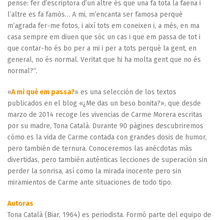
pense: fer d’escriptora d’un altre és que una fa tota la faena i
l’altre es fa famós… A mi, m’encanta ser famosa perquè
m’agrada fer-me fotos, i així tots em coneixen i, a més, en ma
casa sempre em diuen que sóc un cas i que em passa de tot i
que contar-ho és bo per a mi i per a tots perquè la gent, en
general, no és normal. Veritat que hi ha molta gent que no és
normal?”.
«
A mi què em passa?
» es una selección de los textos
publicados en el blog «¿Me das un beso bonita?», que desde
marzo de 2014 recoge les vivencias de Carme Morera escritas
por su madre, Tona Català. Durante 90 pàgines descubriremos
cómo es la vida de Carme contada con grandes dosis de humor,
pero también de ternura. Conoceremos las anécdotas más
divertidas, pero también auténticas lecciones de superación sin
perder la sonrisa, así como la mirada inocente pero sin
miramientos de Carme ante situaciones de todo tipo.
Autoras
Tona Català (Biar, 1964) es periodista. Formó parte del equipo de