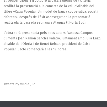
El proper dijous 1 d’octubre la Casa Santonja de l’Olleria
acollirà la presentació a la comarca de la Vall d’Albaida del
llibre «Caixa Popular. Un model de banca cooperativa, social i
diferent», després de l’èxit aconseguit en la presentació
realitzada la passada setmana a Alaquàs (l’Horta Sud).
L’obra serà presentada pels seus autors, Vanessa Campos i
Climent i Joan Ramon Sanchis Palacio, juntament amb Julià Engo,
alcalde de l’Oleria, i de Benet Delcan, president de Caixa
Popular. L’acte començarà a les 19 hores.
Tweets by Vincle_Ed