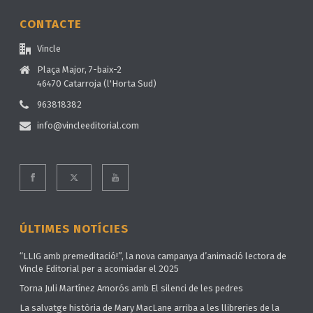
CONTACTE
Vincle
Plaça Major, 7-baix-2
46470 Catarroja (l'Horta Sud)
963818382
info@vincleeditorial.com
ÚLTIMES NOTÍCIES
“LLIG amb premeditació!”, la nova campanya d’animació lectora de
Vincle Editorial per a acomiadar el 2025
Torna Juli Martínez Amorós amb El silenci de les pedres
La salvatge història de Mary MacLane arriba a les llibreries de la