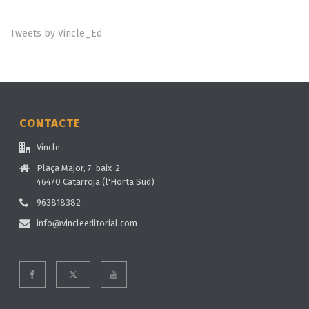
Tweets by Vincle_Ed
CONTACTE
Vincle
Plaça Major, 7-baix-2
46470 Catarroja (l'Horta Sud)
963818382
info@vincleeditorial.com