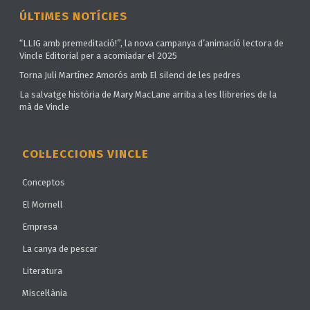
ÚLTIMES NOTÍCIES
“LLIG amb premeditació!”, la nova campanya d’animació lectora de
Vincle Editorial per a acomiadar el 2025
Torna Juli Martínez Amorós amb El silenci de les pedres
La salvatge història de Mary MacLane arriba a les llibreries de la
mà de Vincle
COL·LECCIONS VINCLE
Conceptos
El Mornell
Empresa
La canya de pescar
Literatura
Miscel·lània