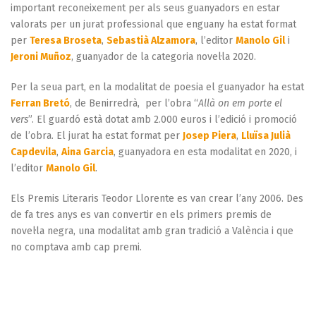
important reconeixement per als seus guanyadors en estar
valorats per un jurat professional que enguany ha estat format
per
Teresa Broseta
,
Sebastià Alzamora
, l’editor
Manolo Gil
i
Jeroni Muñoz
, guanyador de la categoria novel·la 2020.
Per la seua part, en la modalitat de poesia el guanyador ha estat
Ferran Bretó
, de Benirredrà, per l’obra “
Allà on em porte el
vers
”. El guardó està dotat amb 2.000 euros i l’edició i promoció
de l’obra. El jurat ha estat format per
Josep Piera
,
Lluïsa Julià
Capdevila
,
Aina Garcia
, guanyadora en esta modalitat en 2020, i
l’editor
Manolo Gil
.
Els Premis Literaris Teodor Llorente es van crear l’any 2006. Des
de fa tres anys es van convertir en els primers premis de
novel·la negra, una modalitat amb gran tradició a València i que
no comptava amb cap premi.