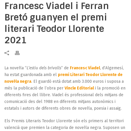
Francesc Viadel i Ferran
Bretó guanyen el premi
literari Teodor Llorente
2021
La novel·la “
L’estiu dels brivalls
” de
Francesc Viadel
, d’Algemesí,
ha estat guardonada amb el
premi Literari Teodor Llorente de
novel·la negra
. El guardó està dotat amb 3.000 euros i suposa a
més la publicació de l’obra per
Vincle Editorial
i la promoció en
diferents fires del llibre. Viadel és professional dels mitjans de
comunicació des del 1988 en diferents mitjans autonòmics i
estatals i autors de diferents obres de novel·la, poesia i assaig.
Els Premis Literaris Teodor Llorente són els primers al territori
valencià que premien la categoria de novel·la negra. Suposen un