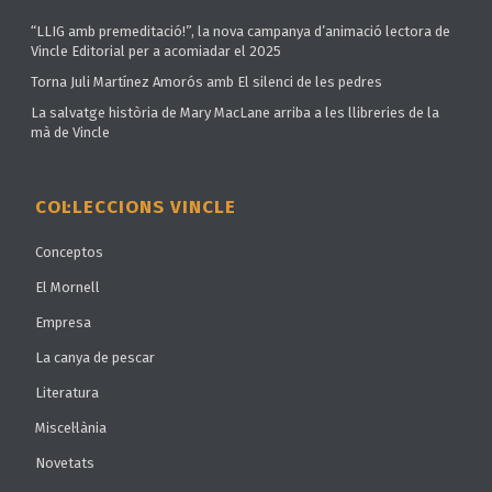
“LLIG amb premeditació!”, la nova campanya d’animació lectora de
Vincle Editorial per a acomiadar el 2025
Torna Juli Martínez Amorós amb El silenci de les pedres
La salvatge història de Mary MacLane arriba a les llibreries de la
mà de Vincle
COL·LECCIONS VINCLE
Conceptos
El Mornell
Empresa
La canya de pescar
Literatura
Miscel·lània
Novetats