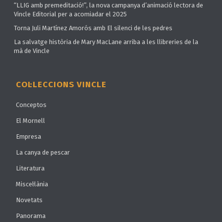
“LLIG amb premeditació!”, la nova campanya d’animació lectora de
Vincle Editorial per a acomiadar el 2025
Torna Juli Martínez Amorós amb El silenci de les pedres
La salvatge història de Mary MacLane arriba a les llibreries de la
mà de Vincle
COL·LECCIONS VINCLE
Conceptos
El Mornell
Empresa
La canya de pescar
Literatura
Miscel·lània
Novetats
Panorama