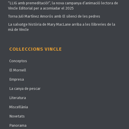
“LLIG amb premeditació!”, la nova campanya d’animació lectora de
Vincle Editorial per a acomiadar el 2025
Torna Juli Martínez Amorós amb El silenci de les pedres
La salvatge història de Mary MacLane arriba a les llibreries de la
mà de Vincle
COL·LECCIONS VINCLE
Conceptos
El Mornell
Empresa
La canya de pescar
Literatura
Miscel·lània
Novetats
Panorama