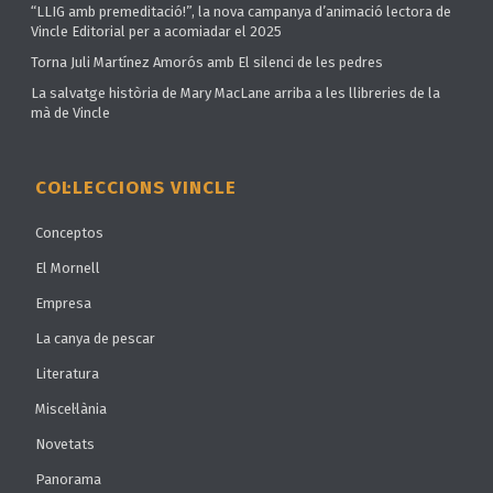
“LLIG amb premeditació!”, la nova campanya d’animació lectora de
Vincle Editorial per a acomiadar el 2025
Torna Juli Martínez Amorós amb El silenci de les pedres
La salvatge història de Mary MacLane arriba a les llibreries de la
mà de Vincle
COL·LECCIONS VINCLE
Conceptos
El Mornell
Empresa
La canya de pescar
Literatura
Miscel·lània
Novetats
Panorama