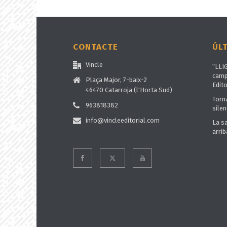
CONTACTE
ÚL
Vincle
“LLI
camp
Plaça Major, 7-baix-2
Edito
46470 Catarroja (l'Horta Sud)
Torn
963818382
silen
info@vincleeditorial.com
La s
arrib