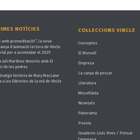
TIMES NOTÍCIES
COL·LECCIONS VINCLE
G amb premeditació!”, la nova
Conceptos
anya d’animació lectora de Vincle
rial per a acomiadar el 2025
El Mornell
a Juli Martínez Amorós amb El
Empresa
ci de les pedres
La canya de pescar
alvatge història de Mary MacLane
a a les llibreries de la mà de Vincle
Literatura
Miscel·lània
Novetats
Panorama
Poesia
Quaderns Lluís Vives / Pensar
l'empresa