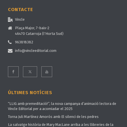
CONTACTE
Vincle
Plaça Major, 7-baix-2
46470 Catarroja (l'Horta Sud)
963818382
info@vincleeditorial.com
ÚLTIMES NOTÍCIES
“LLIG amb premeditació!”, la nova campanya d’animació lectora de
Vincle Editorial per a acomiadar el 2025
Torna Juli Martínez Amorós amb El silenci de les pedres
La salvatge història de Mary MacLane arriba a les llibreries de la