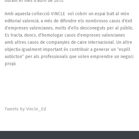
durant el mes d’abril de 2013.
Amb aquesta col·lecció VINCLE vol cobrir un espai buit al món
editorial valencià, a més de difondre els nombrosos casos d’èxit
d’empreses valencianes, molts d’ells desconeguts per al públic.
Es tracta, doncs, d’homologar casos d’empreses valencianes
amb altres casos de companyies de caire internacional. Un altre
objectiu igualment important és contribuir a generar un “espill
autòcton” per als professionals que volen emprendre un negoci
propi.
Tweets by Vincle_Ed