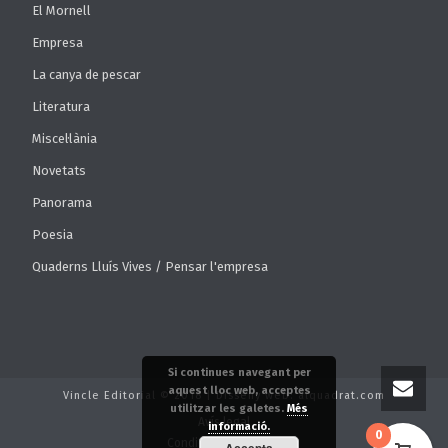
El Mornell
Empresa
La canya de pescar
Literatura
Miscel·lània
Novetats
Panorama
Poesia
Quaderns Lluís Vives / Pensar l'empresa
Si continues navegant per
aquest lloc web, acceptes
Vincle Editorial © 2018 | Disseny web: alquadrat.com
utilitzar les galetes.
Més
Avís legal
informació.
0
Condicions de venda