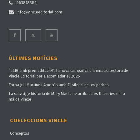
963818382
info@vincleeditorial.com
ÚLTIMES NOTÍCIES
“LLIG amb premeditació!”, la nova campanya d’animació lectora de
Vincle Editorial per a acomiadar el 2025
Torna Juli Martínez Amorós amb El silenci de les pedres
La salvatge història de Mary MacLane arriba a les llibreries de la
mà de Vincle
COL·LECCIONS VINCLE
Conceptos