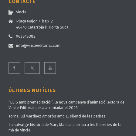
CONTACTE
Vincle
Plaça Major, 7-baix-2
46470 Catarroja (l'Horta Sud)
963818382
info@vincleeditorial.com
ÚLTIMES NOTÍCIES
“LLIG amb premeditació!”, la nova campanya d’animació lectora de
Vincle Editorial per a acomiadar el 2025
Torna Juli Martínez Amorós amb El silenci de les pedres
La salvatge història de Mary MacLane arriba a les llibreries de la
mà de Vincle