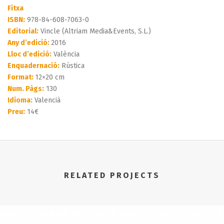
Fitxa
ISBN:
978-84-608-7063-0
Editorial:
Vincle (Altriam Media&Events, S.L.)
Any d’edició:
2016
Lloc d’edició:
València
Enquadernació:
Rústica
Format:
12×20 cm
Num. Pàgs:
130
Idioma:
Valencià
Preu:
14€
RELATED PROJECTS