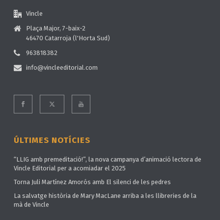
Vincle
Plaça Major, 7-baix-2
46470 Catarroja (l'Horta Sud)
963818382
info@vincleeditorial.com
ÚLTIMES NOTÍCIES
“LLIG amb premeditació!”, la nova campanya d’animació lectora de
Vincle Editorial per a acomiadar el 2025
Torna Juli Martínez Amorós amb El silenci de les pedres
La salvatge història de Mary MacLane arriba a les llibreries de la
mà de Vincle