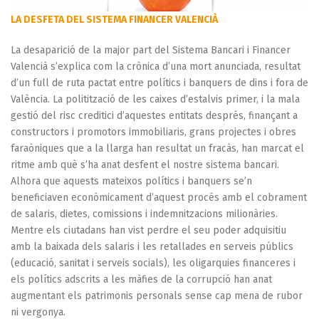
LA DESFETA DEL SISTEMA FINANCER VALENCIÀ
La desaparició de la major part del Sistema Bancari i Financer
Valencià s’explica com la crònica d’una mort anunciada, resultat
d’un full de ruta pactat entre polítics i banquers de dins i fora de
València. La politització de les caixes d’estalvis primer, i la mala
gestió del risc creditici d’aquestes entitats després, finançant a
constructors i promotors immobiliaris, grans projectes i obres
faraòniques que a la llarga han resultat un fracàs, han marcat el
ritme amb què s’ha anat desfent el nostre sistema bancari.
Alhora que aquests mateixos polítics i banquers se’n
beneficiaven econòmicament d’aquest procés amb el cobrament
de salaris, dietes, comissions i indemnitzacions milionàries.
Mentre els ciutadans han vist perdre el seu poder adquisitiu
amb la baixada dels salaris i les retallades en serveis públics
(educació, sanitat i serveis socials), les oligarquies financeres i
els polítics adscrits a les màfies de la corrupció han anat
augmentant els patrimonis personals sense cap mena de rubor
ni vergonya.