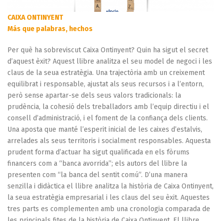
CAIXA ONTINYENT
Más que palabras, hechos
Per què ha sobreviscut Caixa Ontinyent? Quin ha sigut el secret
d’aquest èxit? Aquest llibre analitza el seu model de negoci i les
claus de la seua estratègia. Una trajectòria amb un creixement
equilibrat i responsable, ajustat als seus recursos i a l’entorn,
però sense apartar-se dels seus valors tradicionals: la
prudència, la cohesió dels treballadors amb l’equip directiu i el
consell d’administració, i el foment de la confiança dels clients.
Una aposta que manté l’esperit inicial de les caixes d’estalvis,
arrelades als seus territoris i socialment responsables. Aquesta
prudent forma d’actuar ha sigut qualificada en els fòrums
financers com a “banca avorrida”; els autors del llibre la
presenten com “la banca del sentit comú”. D’una manera
senzilla i didàctica el llibre analitza la història de Caixa Ontinyent,
la seua estratègia empresarial i les claus del seu èxit. Aquestes
tres parts es complementen amb una cronologia comparada de
les principals fites de la història de Caixa Ontinyent. El llibre