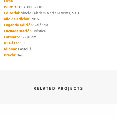
Ficha
ISBN:
978-84-608-7116-3
Editorial:
Vincle (Altriam Media&Events, S.L.)
Año de edición:
2016
Lugar de edición:
València
Encuadernación:
Rústica
Formato:
12×20 cm
Nº Págs:
135
Idioma:
Castellà
Precio:
14€
RELATED PROJECTS