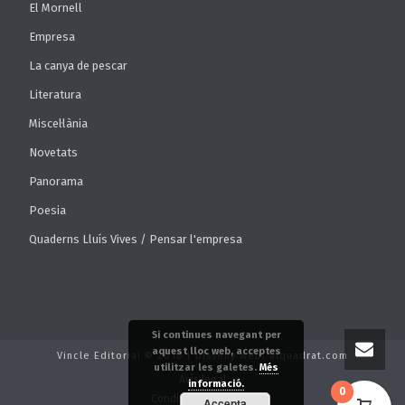
El Mornell
Empresa
La canya de pescar
Literatura
Miscel·lània
Novetats
Panorama
Poesia
Quaderns Lluís Vives / Pensar l'empresa
Si continues navegant per
aquest lloc web, acceptes
Vincle Editorial © 2018 | Disseny web: alquadrat.com
utilitzar les galetes.
Més
Avís legal
informació.
0
Condicions de venda
Accepta