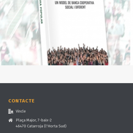
CONTACTE
Vincle
Plaça Major, 7-baix-2
46470 Catarroja (l'Horta Sud)