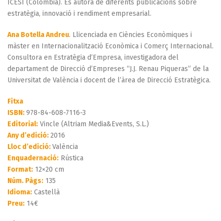
ICESI (Colòmbia). És autora de diferents publicacions sobre
estratègia, innovació i rendiment empresarial.
Ana Botella Andreu
. Llicenciada en Ciències Econòmiques i
màster en Internacionalització Econòmica i Comerç Internacional.
Consultora en Estratègia d’Empresa, investigadora del
departament de Direcció d’Empreses “J.J. Renau Piqueras” de la
Universitat de València i docent de l’àrea de Direcció Estratègica.
Fitxa
ISBN:
978-84-608-7116-3
Editorial:
Vincle (Altriam Media&Events, S.L.)
Any d’edició:
2016
Lloc d’edició:
València
Enquadernació:
Rústica
Format:
12×20 cm
Núm. Pàgs:
135
Idioma:
Castellà
Preu:
14€