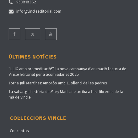
963818382
info@vincleeditorial.com
ÚLTIMES NOTÍCIES
“LLIG amb premeditació!”, la nova campanya d’animació lectora de
Vincle Editorial per a acomiadar el 2025
Torna Juli Martínez Amorós amb El silenci de les pedres
La salvatge història de Mary MacLane arriba a les llibreries de la
mà de Vincle
COL·LECCIONS VINCLE
Conceptos