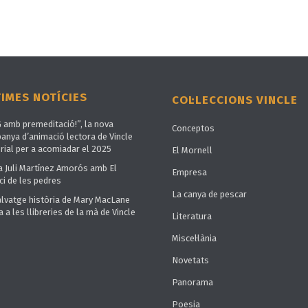
TIMES NOTÍCIES
COL·LECCIONS VINCLE
G amb premeditació!”, la nova
Conceptos
anya d’animació lectora de Vincle
rial per a acomiadar el 2025
El Mornell
a Juli Martínez Amorós amb El
Empresa
ci de les pedres
La canya de pescar
alvatge història de Mary MacLane
a a les llibreries de la mà de Vincle
Literatura
Miscel·lània
Novetats
Panorama
Poesia