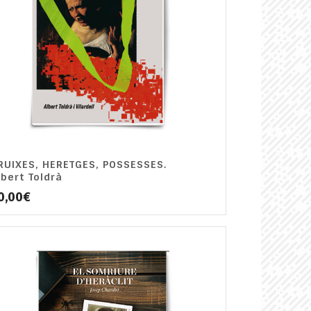
RUIXES, HERETGES, POSSESSES.
lbert Toldrà
0,00
€