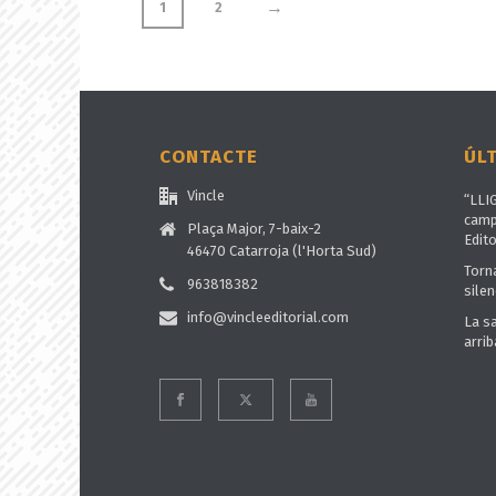
→
1
2
CONTACTE
ÚL
Vincle
“LLI
camp
Plaça Major, 7-baix-2
Edito
46470 Catarroja (l'Horta Sud)
Torn
963818382
silen
info@vincleeditorial.com
La s
arrib