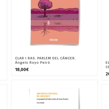
CLAR I RAS. PARLEM DEL CÀNCER.
Àngels Royo Peiró
E
C
18,00
€
2