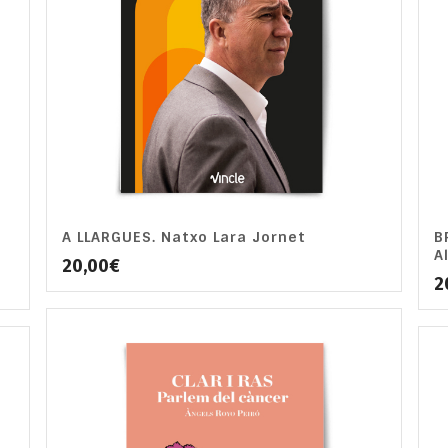
A LLARGUES. Natxo Lara Jornet
B
A
20,00
€
2