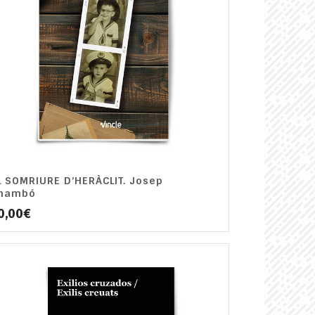
L SOMRIURE D’HERÀCLIT. Josep
hambó
0,00
€